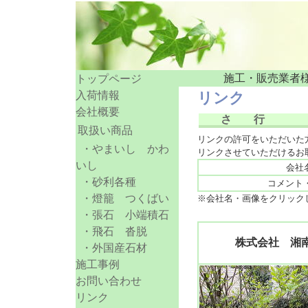
施工・販売業者
トップページ
入荷情報
リンク
会社概要
さ 行
取扱い商品
リンクの許可をいただいた
・やまいし かわ
リンクさせていただけるお
いし
会社
・砂利各種
コメント
・燈籠 つくばい
※会社名・画像をクリック
・張石 小端積石
・飛石 沓脱
株式会社 湘
・外国産石材
施工事例
お問い合わせ
リンク