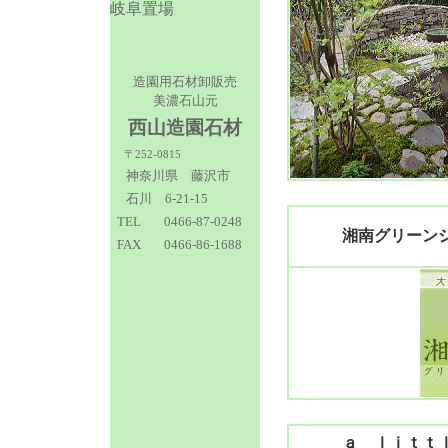
岐阜置場
造園用石材卸販売
美濃石山元
西山造園石材
〒252-0815
神奈川県 藤沢市
石川 6-21-15
TEL
0466-87-0248
湘南グリーン
FAX
0466-86-1688
ａ ｌｉｔｔ